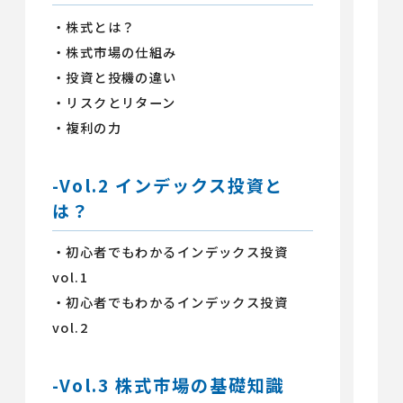
・株式とは？
・
・株式市場の仕組み
・
・投資と投機の違い
・
・リスクとリターン
・
・複利の力
・
-Vol.2 インデックス投資と
-
は？
方
・初心者でもわかるインデックス投資
・
vol.1
vol
・初心者でもわかるインデックス投資
・
vol.2
vol
・
・売
-Vol.3 株式市場の基礎知識
・売