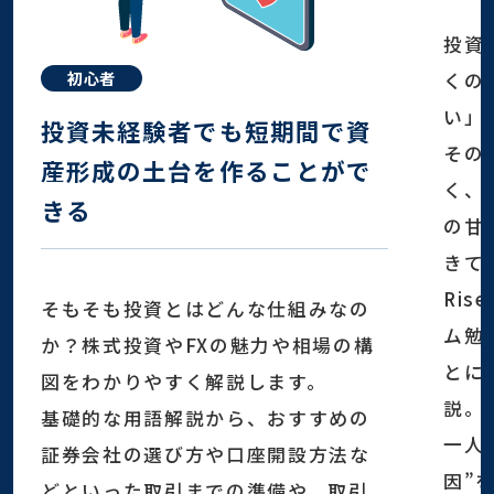
投資
初心者
くの
い」
投資未経験者でも短期間で資
その
産形成の土台を作ることがで
く、
きる
の甘
きて
Ris
そもそも投資とはどんな仕組みなの
ム勉
か？株式投資やFXの魅力や相場の構
とに
図をわかりやすく解説します。
説。
基礎的な用語解説から、おすすめの
一人
証券会社の選び方や口座開設方法な
因”
どといった取引までの準備や、取引