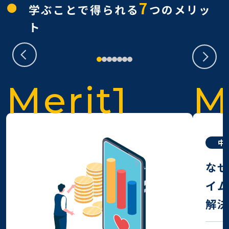
7
学ぶことで得られる
つのメリッ
ト
Merit1
M
中
な
イ
解