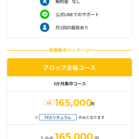
解約金
なし
公式LINEでのサポート
月1回の面談あり
短期集中パッケージ
プロップ合格コース
3か月集中コース
165,000
総額
円
※
FXカリキュラム
のみとなります
165,000
入会金
円