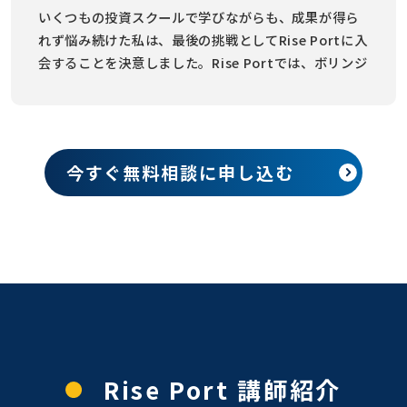
いくつもの投資スクールで学びながらも、成果が得ら
れず悩み続けた私は、最後の挑戦としてRise Portに入
会することを決意しました。Rise Portでは、ボリンジ
ャーバンドや出来高のスキャルピング手法といった深
い知識だけでなく、それを実践で活かす具体的な方法
を学びました。この「知識×実践」の学習スタイル
が、私のトレードスキルを劇的に向上させ、パフォー
今すぐ無料相談に申し込む
マンスの飛躍を生み出したのです。
さらに、課題であったファンダメンタルズ分析を、
Meta先生から徹底的に学んだことでトレードの再現性
を格段に高め、利益をより確実なものにする自信へと
繋がりました。 その結果、入会時100万円だった運用
資金が1年後には1600万ほどになりました。
Rise Port 講師紹介