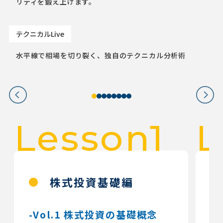
リティを鍛え上げます。
テクニカルLive
水平線で相場を切り裂く、独自のテクニカル分析術
Lesson1
L
株式投資基礎編
-Vol.1 株式投資の基礎概念
-