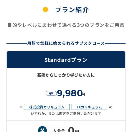
プラン紹介
目的やレベルにあわせて選べる3つのプランをご用意
月額で気軽に始められるサブスクコース
Standardプラン
基礎からしっかり学びたい方に
9,980
月額
円
※
株式投資カリキュラム
FXカリキュラム
の
いずれか、または両方をご選択いただけます
0
入会金
円