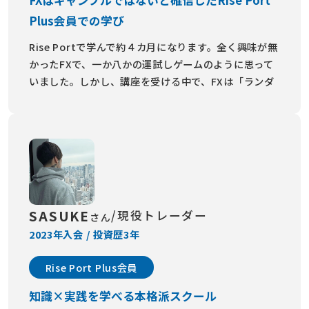
FXはギャンブルではないと確信したRise Port
Plus会員での学び
Rise Portで学んで約４カ月になります。全く興味が無
かったFXで、一か八かの運試しゲームのように思って
いました。しかし、講座を受ける中で、FXは「ランダ
ムな中にも規則性があるもの」だと分かりました。
すぐに大勝ちできる訳は有りませんが、きちんと学ん
でいけば勝率は確実に上がっていきます。
FXはギャンブルだと思っている人、お金を増やして生
活を充実させたい人、世界経済の事を学びたい人、他
の理由でも大丈夫です。全く何も分からなかった私で
すが、スクールの方は懇切丁寧に教えてくださいま
SASUKE
/現役トレーダー
さん
す。
2023年入会 / 投資歴3年
人生は一度きり、チャレンジしなければもったいない
と思います。もし、少しでも興味があればRise Portで
Rise Port Plus会員
学ぶことをオススメします。
知識×実践を学べる本格派スクール