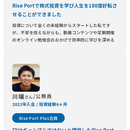
Rise Portで株式投資を学び人生を180度好転さ
せることができました
投資について全くの未経験からスタートした私です
が、不安を抱えながらも、動画コンテンツや定期開催
のオンライン勉強会のおかげで効率的に学びを深める
ことができました。その結果、わずか3ヶ月で10万円
の資金が25万円になり、1年後には利益を250万円にま
で成長させることができました。
Rise Portでの学びを通じて、金銭面だけでなく自分自
身も大きく成長できたと感じています。今では、安定
したトレードを目指し、毎週の勉強会に参加しながら
さらなるスキルアップに努めています。
川端
/公務員
さん
2022年入会 / 投資経験6ヶ月
Rise Port Plus会員